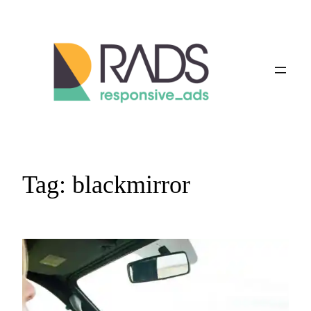
Vai
al
contenuto
Tag:
blackmirror