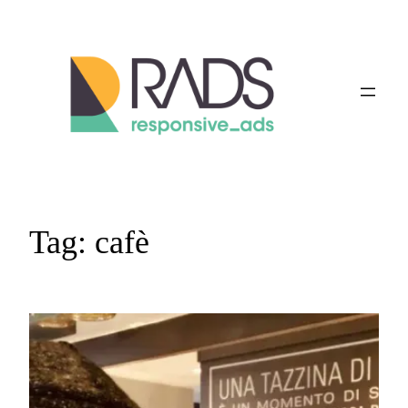
Vai
al
contenuto
Tag:
cafè