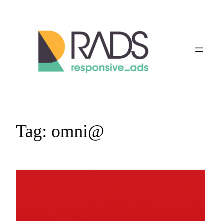
Vai
al
contenuto
Tag:
omni@