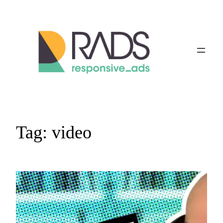
Vai
al
contenuto
Tag:
video