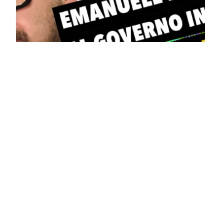
Emanuele Filiberto
#inaltreparole
Quanto è potente il #gossip come leva virale? #Inaltreparole,
siete cascati anche voi nel prank di #Netflix con