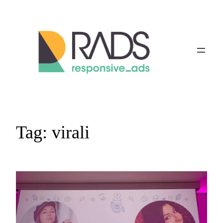
Vai
al
contenuto
Tag:
virali