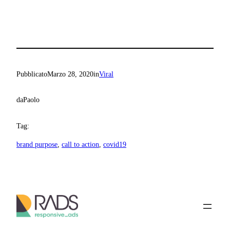
Pubblicato
Marzo 28, 2020
in
Viral
da
Paolo
Tag:
brand purpose
, 
call to action
, 
covid19