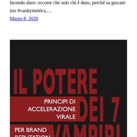
facendo duro: occorre che solo chi è duro, perché sa giocare
(no #vanitymetrics,…
Marzo 8, 2020