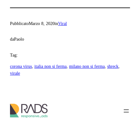
Pubblicato
Marzo 8, 2020
in
Viral
da
Paolo
Tag:
corona virus
, 
italia non si ferma
, 
milano non si ferma
, 
shreck
, 
virale