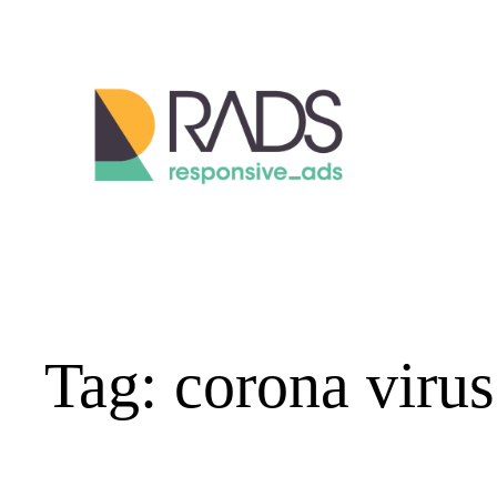
Vai
al
contenuto
Tag:
corona virus