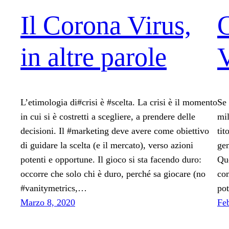
Il Corona Virus,
in altre parole
V
L’etimologia di#crisi è #scelta. La crisi è il momento
Se 
in cui si è costretti a scegliere, a prendere delle
mil
decisioni. Il #marketing deve avere come obiettivo
tit
di guidare la scelta (e il mercato), verso azioni
gen
potenti e opportune. Il gioco si sta facendo duro:
Que
occorre che solo chi è duro, perché sa giocare (no
com
#vanitymetrics,…
pot
Marzo 8, 2020
Fe