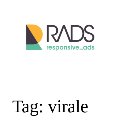
Vai
al
contenuto
Tag:
virale